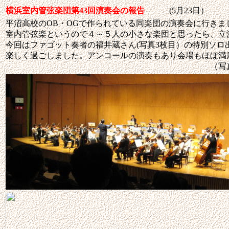
横浜室内管弦楽団第43回演奏会の報告
(5月23日）
平沼高校の
OB・OG
で作られている同楽団の演奏会に行きま
室内管弦楽というので４～５人の小さな楽団と思ったら、立
今回はファゴット奏者の福井蔵さん(写真3枚目）の特別ソロ
楽しく過ごしました。
アンコールの演奏もあり会場もほぼ満
（写真･報告：地