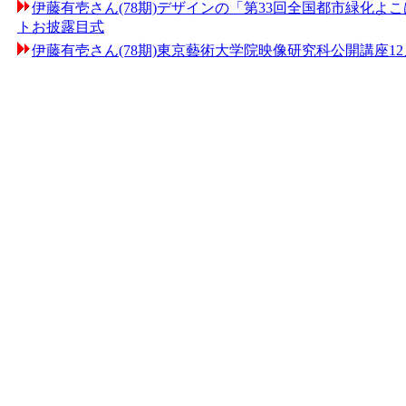
伊藤有壱さん(78期)デザインの「第33回全国都市緑化
トお披露目式
伊藤有壱さん(78期)東京藝術大学院映像研究科公開講座1