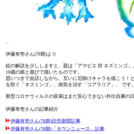
伊藤有壱さん(78期)より
絵の解説を少ししますと、題は「アマビエ 対 ネズミンゴ」
10歳の娘と遊びで描いたものです。
思いつきで会話しながら、互いに厄除けキャラを描こう！と
を防ぐ「ネズミンゴ」、病気を治す「コアラリア」、 です
新型コロナウィルスの収束はまだ安心できない外出自粛の日
伊藤有壱さんの記事紹介
伊藤有壱さん(78期)読売新聞記事
伊藤有壱さん(78期)「タウンニュース」記事