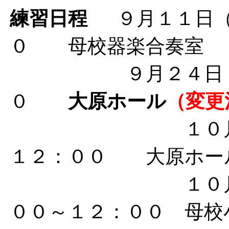
練習日程
９
月１１日
０ 母校器楽合奏室
９
月２４日
０
大原ホール
（変更
１０
１２：００ 大原ホー
１０
００～１２：００ 母校