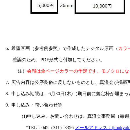
希望区画（参考例参照）で作成したデジタル原画（
カラ
6.
確認のため、
形式も付加してください。
PDF
注）
会報は全ページカラーの予定です。モノクロにな
広告内容は公序良俗に反しないものとし、真澄会が掲載
7.
申し込み期限は、
月
日(木)（期日前に規定枠が埋ま
8.
6
30
申し込み・問い合わせ等
9.
申し込み、お
問い合わせは、真澄会事務局（毎週
(1)
：
（
）
メールアドレス：
*TEL
045
311
3356
jimukyok