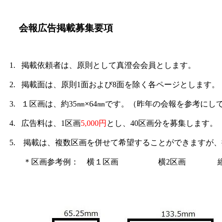
会報広告掲載募集要項
掲載依頼者は、原則として真澄会会員とします。
1.
掲載面は、原則
面および
面を除く各ページとします。
2.
1
8
１区画は、約
㎜×
㎜
です。
3.
35
64
（昨年の会報を参考にし
広告料は、
区画
円
とし、
区画分を募集します。
4.
1
5,000
40
掲載は、複数区画を併せて希望することができますが、
5.
＊区画参考例： 横１区画 横
区画 
2