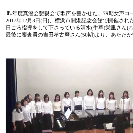
昨年度真澄会懇親会で歌声を響かせた、79期女声コ
2017年12月3日(日)、横浜市開港記念会館で開催
日ごろ指導をして下さっている清水(牛草)栄里さん(
最後に審査員の吉田孝古麿さん(50期)より、あたた