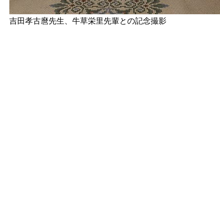
吉田孝古麿先生、牛草栄里先輩との記念撮影