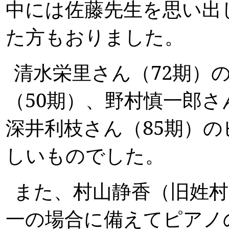
中には佐藤先生を思い出
た方もおりました。
清水栄里さん（
72
期）
（
50
期）、野村慎一郎さ
深井利枝さん（
85
期）の
しいものでした。
また、
村山静香（旧姓村
一の場合に備えてピアノ