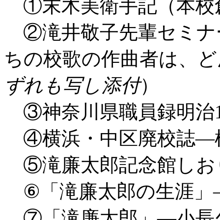
①末木美衛手記（本校
②滝井敬子先輩セミナ
ちの校歌の作曲者は、ど
ずれも写し添付
）
③神奈川県職員録明治
④横浜・中区廃校誌―
⑤滝廉太郎記念館
⑥「滝廉太郎の生涯」
⑦「滝廉太郎」―小長