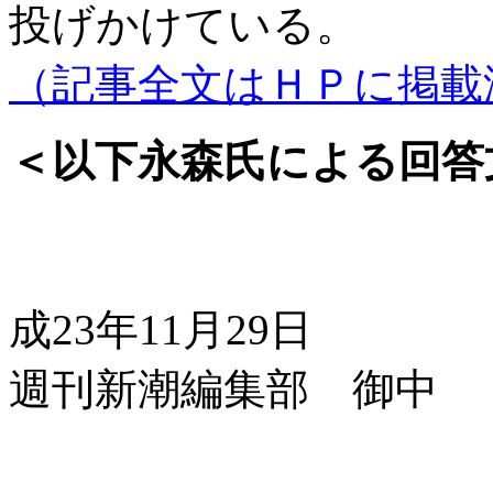
投げかけている。
（記事全文はＨＰに掲載
＜以下永森氏による回答
成
23
年
11
月
29
日
週刊新潮編集部 御中