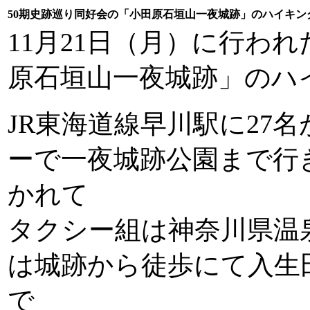
50期史跡巡り同好会の「小田原石垣山一夜城跡」
11
月
21
日（月）に行われ
原石垣山一夜城跡」のハ
JR
東海道線早川駅に
27
名
ーで一夜城跡公園まで行
かれて
タクシー組は神奈川県温
は城跡から徒歩にて入生
で