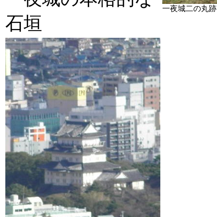
一夜城二の丸跡
石垣