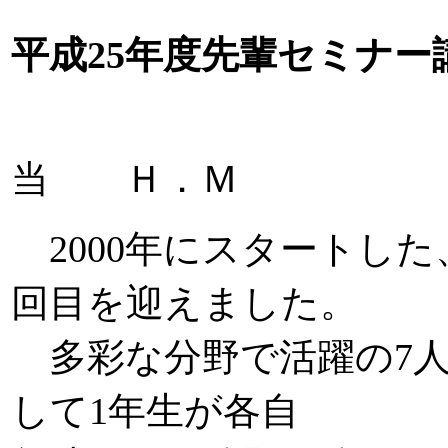
平成
年度先輩セミナー
25
報告：
当 Ｈ．Ｍ
年にスタートした
2000
回目を迎えました。
多彩な分野で活躍の
7
して
年生が各自
1