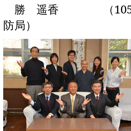
勝 遥香 （
10
防局）