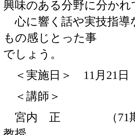
興味のある分野に分かれ
心に響く話や実技指導
もの感じとった事
でしょう。
＜実施日＞
月
日
11
21
＜講師＞
宮内 正 （
71
教授