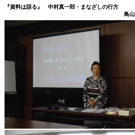
『資料は語る』 中村真一郎・まなざしの行方
鳥山玲(71期) 講