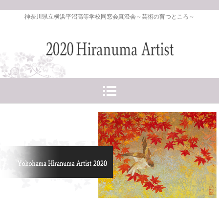
神奈川県立横浜平沼高等学校同窓会真澄会～芸術の育つところ～