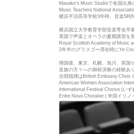
Masako’s Music Studio
Music Teachers National Ass
横浜平沼高等学校3年時、音楽5時
横浜国立大学教育学部音楽専攻卒
英国で声楽とオペラの夏期講習を受け、Ms
Royal Scottish Academy of Musi
2年半のグラスゴー滞在時にYe Cronie
帰国後、東京、札幌、旭川、英国
皇族の方々への御前演奏の経験あ
合唱指揮はBritish Embassy Choir,
American Women Association Intern
International Festival Chor
Entre Nous Choralier ( 