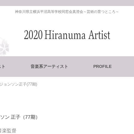
神奈川県立横浜平沼高等学校同窓会真澄会～芸術の育つところ～
スト
音楽系アーティスト
PROFILE
ジョンソン正子(77期)
ジョンソン 正子（77期）
者/ 音楽監督