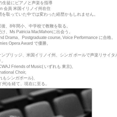
で各国出身の生徒にピアノと声楽を指導
ociation 会員 米国イリノイ州在住
間を取っていた中では変わった経歴かもしれません。
業後、8年間小、中学校で教鞭を取る。
 Patricia MacMahonに出会う。
c and Drama、Postgraduate course, Voice Performance に合格。
s Opera Award で優勝。
ケンブリッジ、米国イリノイ州、シンガ ポールで声楽リサイタ
り。
 CWAJ Friends of Music( いずれも 東京)、
ational Choir,
us (いずれもシンガポール)
、
米国イリノイ州)を経て、現在に至る。