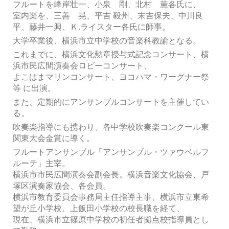
フルートを峰岸壮一、小泉 剛、北村 薫各氏に、
室内楽を、三善 晃、平吉 毅州、末吉保夫、中川良
平、藤井一興、Ｋ.ライスター各氏に師事。
大学卒業後、横浜市立中学校の音楽科教諭となる。
これまでに、横浜文化勲章授与式記念コンサート、横
浜市民広間演奏会ロビーコンサート、
よこはまマリンコンサート、ヨコハマ・ワーグナー祭
等 に出演。
また、定期的にアンサンブルコンサートを主催してい
る。
吹奏楽指導にも携わり、各中学校吹奏楽コンクール東
関東大会金賞に導く。
フルートアンサンブル「アンサンブル・ツァウベルフ
ルーテ」主宰。
横浜市市民広間演奏会副会長。横浜音楽文化協会、戸
塚区演奏家協会、各会員。
横浜市教育委員会事務局主任指導主事、横浜市立東希
望が丘小学校、上飯田小学校の校長職を経て、
現在、横浜市立篠原中学校の初任者拠点校指導員とし