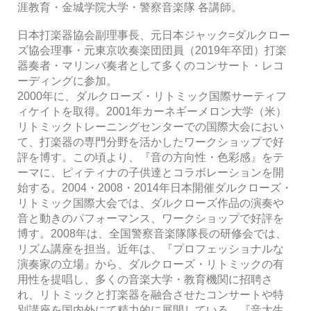
涯教育・金城学院大学・警察音楽隊 各講師。
日本打楽器協会副理事長、元日本ジャック=ダルクロー
ズ協会理事・元東京吹奏楽団団員（2019年卒団）打楽
器奏者・マリンバ奏者として多くのコンサート・レコ
ーディングに参加。
2000年に、ダルクローズ・リトミック国際サーティフ
ィケイトを取得。2001年カーネギーメロン大学（米）
リトミックトレーニングセンターでの国際大会におい
て、打楽器の専門分野を活かしたワークショップで好
評を博す。この頃より、『音の方向性・色彩感』をテ
ーマに、ピィティナの子供達とコラボレーションを開
始する。2004・2008・2014年日本開催ダルクローズ・
リトミック国際大会では、ダルクローズ作品の演奏や
音と動きのパフォーマンス、ワークショップで好評を
博す。2008年は、全国警察音楽隊隊長の研修会では、
リズム講座を担当。近年は、『プロフェッショナルな
演奏家の立場』から、ダルクローズ・リトミックの有
用性を提唱し、多くの音楽大学・教育機関に招聘さ
れ、リトミックと打楽器を融合させたコンサートや特
別講座を国内外にて精力的に展開している。『音大生