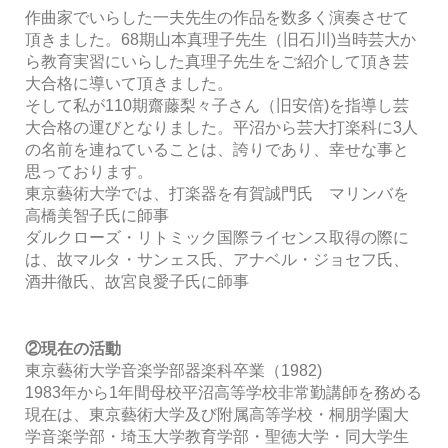
作曲家でいらした一夫先生の作品を数多く演奏さ
せて
頂きました。68期山本真理子先生（旧石川)当時芸大か
ら教育実習にいら
した真理子先生をご紹介して頂き芸
大合格に導いて頂きました。
そして私が110期齋藤梨々子さん（旧安倍)を指導し芸
大合格の運びと
なりました。平沼から芸大打楽科に3人
の名前を連ねていることは、誇りで
あり、幸せな事と
思っております。
東京藝術大学では、打楽器を有賀誠門氏
マリンバを
高橋美智子氏に師事
ダルクローズ・リトミック国際ライセンス取得の際に
は、故マルタ・サンェス氏、アナベル・ジョセフ氏、
酒井徹氏、故宮良愛子氏に師事
②現在の活動
東京藝術大学音楽学部器楽科卒業（1982)
1983年から1年間母校平沼高等学校非常勤講師を務める
現在は、東京藝術大学及び附属高等学校・桐朋学園大
学音楽学部・埼玉大学教育学部・聖徳大学・同大学生