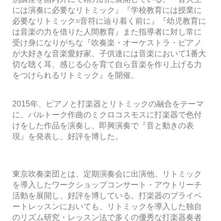
には演奏に必要なリトミック』『学校教育には授業に
必要なリトミック=音符に辿り着く前に』『幼児教育に
は音楽の力を借りた人間教育』また指導者に対し常に
受け身になりがちな『吹奏楽・オーケストラ・ピアノ
が大好きな音楽愛好家、子供達には音楽において1番大
切な聴く耳、感じる心を育て自ら音楽を作り上げる力
をつけられるリトミック』を開催。
2015年、ピアノと打楽器とリトミックの融合をテーマ
に、バルトーク作曲のミクロコスモスに打楽器で色付
けをした作品を演奏し、即興演奏で『音と動きの表
現』を発表し、好評を博した。
東京吹奏楽団とは、定期演奏会に出演他、リトミック
を導入したワークショップコンサート・アウトリーチ
活動を展開し、好評を博している。打楽器のプライベ
ートレッスンにおいても、リトミックを導入した独自
のリズム研究・レッスン法で多くの優秀な打楽器奏者