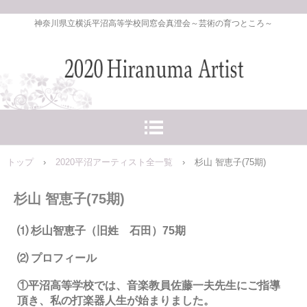
神奈川県立横浜平沼高等学校同窓会真澄会～芸術の育つところ～
トップ
›
2020平沼アーティスト全一覧
›
杉山 智恵子(75期)
杉山 智恵子(75期)
⑴ 杉山智恵子（旧姓 石田）75期
⑵ プロフィール
①平沼高等学校では、音楽教員佐藤一夫先生にご指導
頂き、私の打楽器人生が
始まりました。