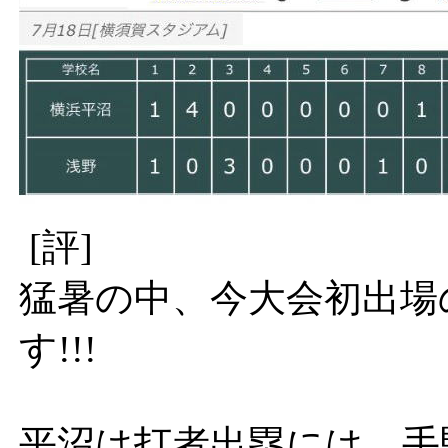
[評]
猛暑の中、今大会初出場
す!!!
平沼は打者出塁には、手