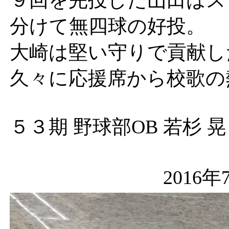
９回を完投した山田はス
分けて無四球の好投。
大崎は堅い守りで貢献し
久々に応援席から校歌の
５３期 野球部OB 若杉 晃
2016