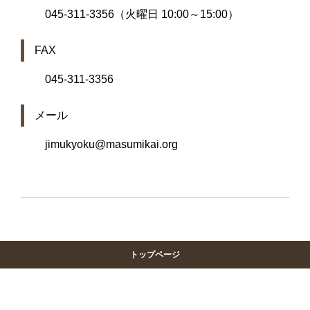
045-311-3356（火曜日 10:00～15:00）
FAX
045-311-3356
メール
jimukyoku@masumikai.org
トップページ
Copyright © masumikai, All rights reserved.