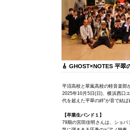
🎸 GHOST×NOTES 
平沼高校と翠嵐高校の軽音楽部が合
2025年10月5日(日)、横浜西
代を超えた平翠の絆”が音で結ば
【卒業生バンド１】
79期の宮田佳明さんは、ショパ
気に弾ききる圧巻のピアノ独奏