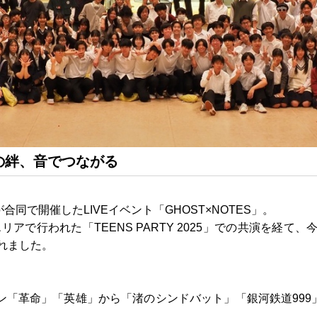
平翠の絆、音でつながる
同で開催したLIVEイベント「GHOST×NOTES」。
口エリアで行われた「TEENS PARTY 2025」での共演を経
れました。
ン「革命」「英雄」から「渚のシンドバット」「銀河鉄道99
。