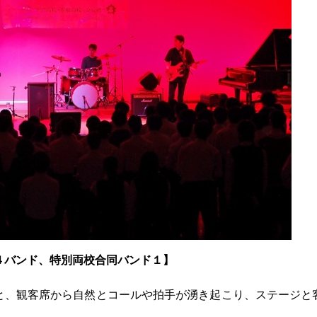
４バンド、特別両校合同バンド１】
と、観客席から自然とコールや拍手が湧き起こり、ステージと