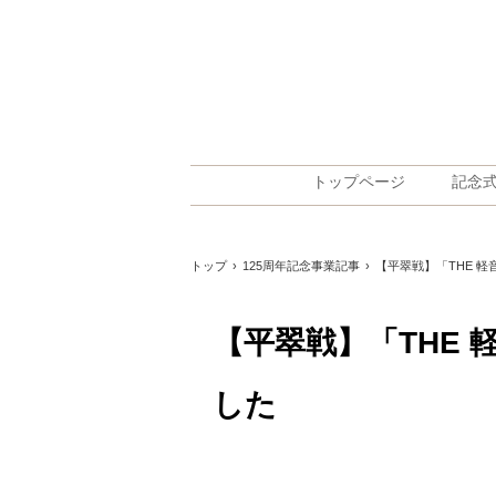
トップページ
記念
トップ
›
125周年記念事業記事
›
【平翠戦】「THE 軽
【平翠戦】「THE 
した