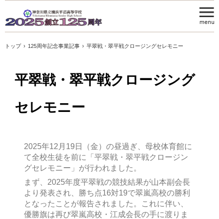
トップ
›
125周年記念事業記事
›
平翠戦・翠平戦クロージングセレモニー
平翠戦・翠平戦クロージング
セレモニー
2025年12月19日（金）の昼過ぎ、母校体育館に
て全校生徒を前に「平翠戦・翠平戦クロージン
グセレモニー」が行われました。
まず、2025年度平翠戦の競技結果が山本副会長
より発表され、勝ち点16対19で翠嵐高校の勝利
となったことが報告されました。これに伴い、
優勝旗は再び翠嵐高校・江成会長の手に渡りま