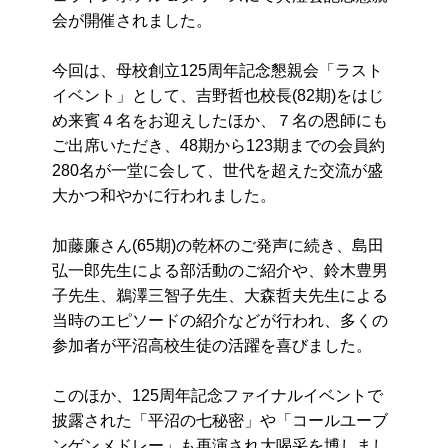
会が開催されました。
今回は、母校創立125周年記念懇親会「ラスト
イベント」として、吉野哲也校長(82期)をはじ
め来賓４名をお迎えしたほか、７名の恩師にも
ご出席いただき、48期から123期までの会員約
280名が一堂に会して、世代を超えた交流が盛
大かつ和やかに行われました。
加藤廉さん(65期)の乾杯のご発声に続き、島田
弘一郎先生による部活動のご紹介や、鈴木豊男
子先生、鵜澤三智子先生、大森哲夫先生による
当時のエピソードの紹介などが行われ、多くの
参加者が平沼高校生徒の活躍を喜びました。
このほか、125周年記念ファイナルイベントで
披露された「平沼の七秘密」や「コールユーブ
ンゲンメドレー」も再演され大喝采を博しまし