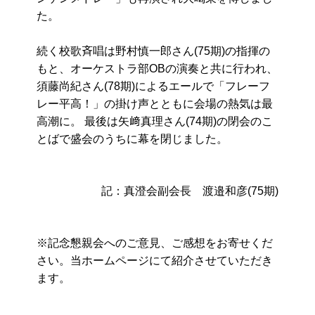
た。
続く校歌斉唱は野村慎一郎さん(75期)の指揮の
もと、オーケストラ部OBの演奏と共に行われ、
須藤尚紀さん(78期)によるエールで「フレーフ
レー平高！」の掛け声とともに会場の熱気は最
高潮に。 最後は矢﨑真理さん(74期)の閉会のこ
とばで盛会のうちに幕を閉じました。
記：真澄会副会長 渡邉和彦(75期)
※記念懇親会へのご意見、ご感想をお寄せくだ
さい。当ホームページにて紹介させていただき
ます。