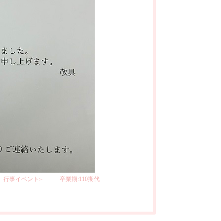
行事イベント:-
卒業期:110期代