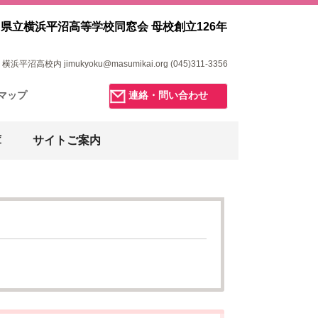
県立横浜平沼高等学校同窓会 母校創立126年
浜平沼高校内 jimukyoku@masumikai.org (045)311-3356
マップ
連絡・問い合わせ
庫
サイトご案内