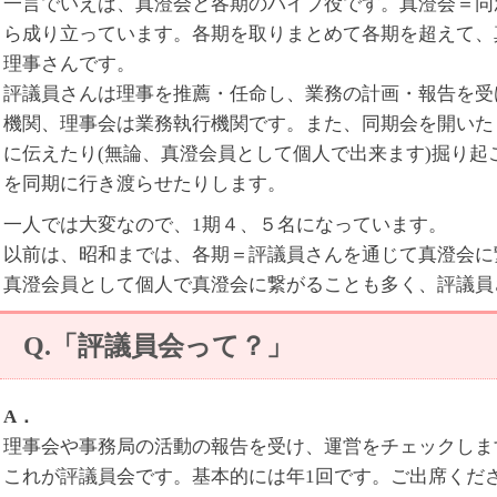
一言でいえば、真澄会と各期のパイプ役です。真澄会＝同
ら成り立っています。各期を取りまとめて各期を超えて、
理事さんです。
評議員さんは理事を推薦・任命し、業務の計画・報告を受
機関、理事会は業務執行機関です。また、同期会を開いた
に伝えたり(無論、真澄会員として個人で出来ます)掘り
を同期に行き渡らせたりします。
一人では大変なので、1期４、５名になっています。
以前は、昭和までは、各期＝評議員さんを通じて真澄会に
真澄会員として個人で真澄会に繋がることも多く、評議員
Q.「評議員会って？」
A．
理事会や事務局の活動の報告を受け、運営をチェックしま
これが評議員会です。基本的には年1回です。ご出席くだ