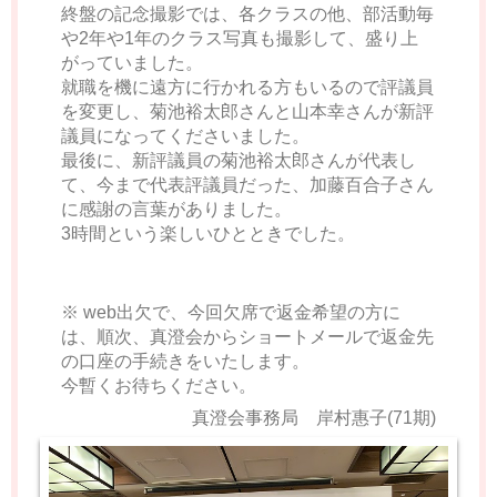
終盤の記念撮影では、各クラスの他、部活動毎
や2年や1年のクラス写真も撮影して、盛り上
がっていました。
就職を機に遠方に行かれる方もいるので評議員
を変更し、菊池裕太郎さんと山本幸さんが新評
議員になってくださいました。
最後に、新評議員の菊池裕太郎さんが代表し
て、今まで代表評議員だった、加藤百合子さん
に感謝の言葉がありました。
3時間という楽しいひとときでした。
※ web出欠で、今回欠席で返金希望の方に
は、順次、真澄会からショートメールで返金先
の口座の手続きをいたします。
今暫くお待ちください。
真澄会事務局 岸村惠子(71期)