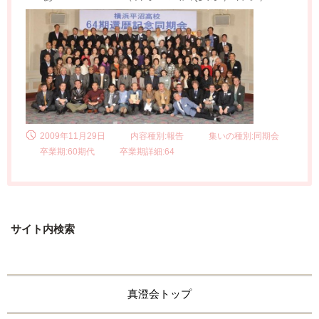
2009年11月29日
内容種別:報告
集いの種別:同期会
卒業期:60期代
卒業期詳細:64
サイト内検索
真澄会トップ