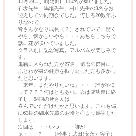
11月29日、崎陽軒に110名が集いました。
石坂先生、馬場先生、村山先生の3名をお
迎えしての同期会でした。何しろ20数年ふ
りなので、
皆さんかなり成長（？）されていて、驚く
やら、懐かしいやら・・・あちらこちらで
話に花が咲いていました。
クラス別に記念写真。アルバムが楽しみで
す。
鬼籍に入られた方が27名、還暦の節目に、
ふとわが身の健康を振り返った方も多かっ
たと思います。
「来年、またやりたいね」・・・誰がやる
って？？？何はともあれ、会は成功裏に終
了し、64期の皆さんは
喜んでいただけたかと思います。これも偏
に63期の細水先輩のお陰と心より感謝した
します。
次回は・・・いつ・・・誰が
ぁ・・・? （幹事：武田(安永）容子）