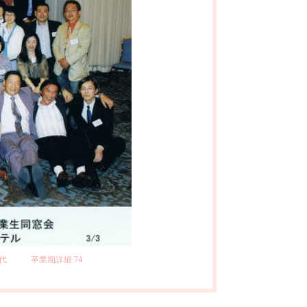
期代
卒業期詳細:74