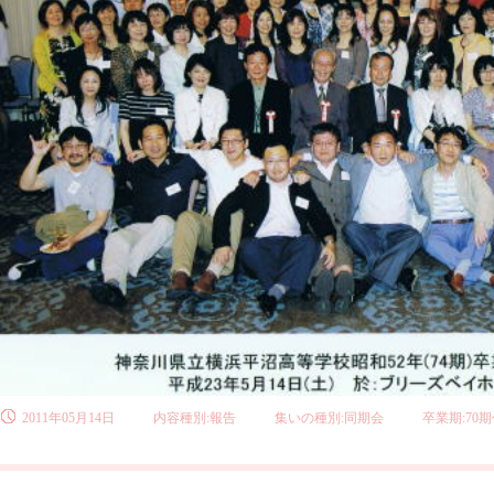
2011年05月14日
内容種別:報告
集いの種別:同期会
卒業期:70