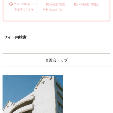
2025年04月30日
内容種別:報告
集いの種別:同期会
卒業期:70期代
卒業期詳細:73
サイト内検索
真澄会トップ