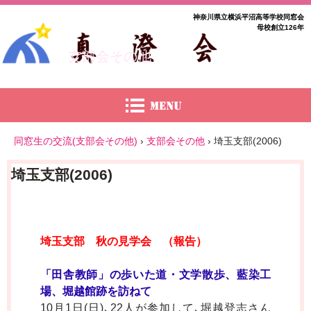
神奈川県立横浜平沼高等学校同窓会
母校創立126年
支部会その他
同窓生の交流(支部会その他)
›
支部会その他
›
埼玉支部(2006)
埼玉支部(2006)
埼玉支部 秋の見学会 （報告）
「田舎教師」の歩いた道・文学散歩、藍染工
場、堀越館跡を訪ねて
10月1日(日)､22人が参加して､堀越登志さん