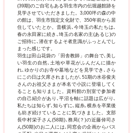
(39期)のご自宅もある羽生市内の伝堀越館跡を
見学させていただきました。3,000坪の森の中
の館は、羽生市指定文化財で、350年前から居
住していたとか。昔横浜､今埼玉の私たちは､
春の永田家に続き､埼玉の名家の主(あるじ)の
ご招待に､潜在するよそ者意識がふっとんでし
まった感じです。
羽生は田山花袋の「田舎教師」の舞台で､美し
い羽生の自然､土地や草花がふんだんに描か
れ､ゆかりのお寺や墓地などを見学でき､さら
にこの日は欠席されましたが､51期の水谷俊夫
さんのお祖父さまが本名で小説に登場してく
ることも知りました。資料館の別室で参加者
の自己紹介があり､平沼を軸に話題は広がり､
私たちは知らず､知らずに､縦糸､横糸を卒業後
も紡ぎ続けていることに気づきました。支部
長中村栄子さん(58期)､務局(？)の近藤倬司さ
ん(50期)のお二人には､同窓会の企画からバス