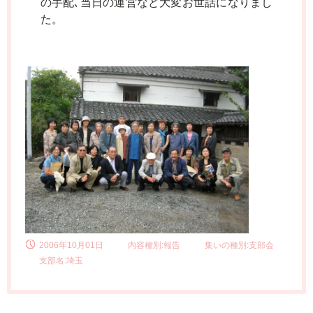
の手配､当日の運営など大変お世話になりまし
た。
2006年10月01日
内容種別:報告
集いの種別:支部会
支部名:埼玉