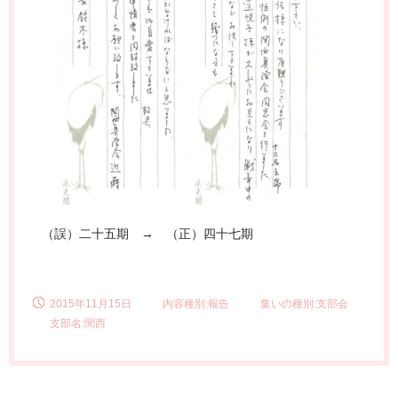
（誤）二十五期 → （正）四十七期
2015年11月15日
内容種別:報告
集いの種別:支部会
支部名:関西