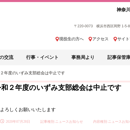
神奈川
〒220-0073 横浜市西区岡野 1-5-8 横
現役生の方へ
アクセス
サイト
の交流
行事・イベント
事務局より
記事保管
２年度のいずみ支部総会は中止です
令和２年度のいずみ支部総会は中止です
よろしくお願いいたします
2020年07月28日
記事種別:ニュースお知らせ
内容種別:ニュースお知