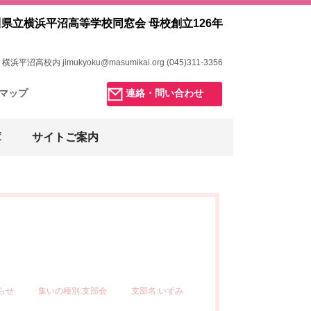
県立横浜平沼高等学校同窓会 母校創立126年
浜平沼高校内 jimukyoku@masumikai.org (045)311-3356
マップ
連絡・問い合わせ
庫
サイトご案内
らせ
集いの種別:支部会
支部名:いずみ