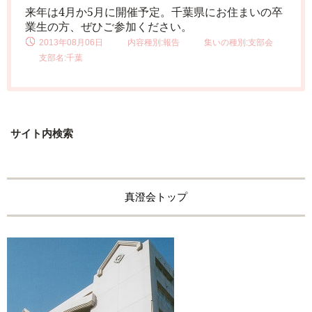
来年は
4
月か
5
月に開催予定。千葉県にお住まいの卒
業生の方、ぜひご参加ください。
2013年08月06日
内容種別:報告
集いの種別:支部会
支部名:千葉
サイト内検索
真澄会トップ