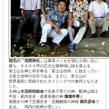
稲毛の「浅間神社」
は幕張メッセを望む小高い丘に
建ち、６４００坪の広大な御神域に緑を湛える、
富士山を神と仰ぎ奉る「富士山信仰」に始まってい
る富士信仰の古社である。まさに、富士山が
世界遺産に登録されたタイミングでの参拝となりま
した。
主神は
木花咲耶姫命
で安産子育ての神、配神は国土
平安・家内安全・産業発展の神
瓊瓊杵尊
と
道開きの神で交通安全・厄難解除の神様
猿田彦命
で
ある。
境内の松林が美しい。