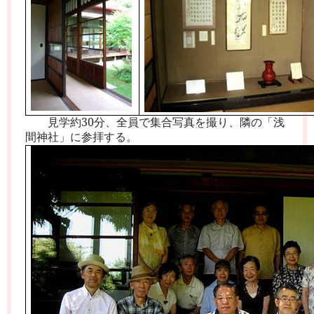
見学約
30
分、
全員で集合写真を撮り、
隣の「浅
間神社」に参拝する。