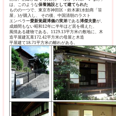
は、このような
保養施設として建てられた
ものの一つで、東京市神田区・鈴木家
(
水飴商「笹
屋」
)
が購入し、 その後、中国清朝のラスト
エンペラー
愛新覚羅溥儀の実弟
である
溥傑夫妻
が、
成婚間もない昭和
12
年に半年ほど居を構えた、
風情ある建物である。
1129.13
平方米の敷地に、木
造平屋建瓦葺
172.42
平方米の母屋と木造
平屋建て
18.71
平方米の離れがある。