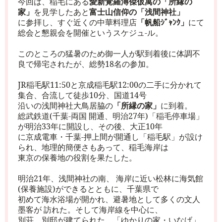
今回は、稲毛にある
愛新覚羅溥傑仮寓の「所縁の
家」
を見学したあと
富士山信仰の「浅間神社」
に参拝し、すぐ近くの中華料理店
「帆船ｼﾞｬﾝｸ」
にて
総会と懇親会を開催というスケジュ
-
ル。
このところの猛暑のため御一人が駅到着後に体調不
良で帰宅されたが、総勢
18
名の参加。
JR
稲毛駅
11:50
と京成稲毛駅
12:00
の二手に分かれて
集合、合流して
徒歩
10
分、国道
14
号
沿いの浅間神社大鳥居脇の
「所縁の家」
に到着
。
総武鉄道
(
千葉
-
両国 開通、明治
27
年
)
「稲毛停車場」
が明治
33
年に開設し、その後、大正
10
年
に京成電車・千葉
-
押上間が開通し「稲毛駅」が設け
られ、地理的簡便さもあって、稲毛海岸は
東京の保養地の役割を果たした。
明治
21
年、浅間神社の南、 海岸に近い松林に海気館
(
保養施設
)
ができるとともに、千葉県で
初めて海水浴場が開かれ、避暑地として多くの文人
墨客が 訪れた。そして海岸線を中心に、
別荘、別邸が建てられた。「ゆかりの家・いなげ」