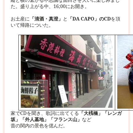
縦と横の繋がる不思議な面白さを大いに楽しみまし
た。盛り上がる中、
16;00
にお開き。
お土産に
「清酒・真澄」
と
「
DA CAPO
」の
CD
を頂
いて帰路についた。
家で
CD
を聞き、歌詞に出てくる
「大桟橋」「レンガ
坂」「外人墓地」「フランス山」
など
昔の関内の景色を偲んだ。