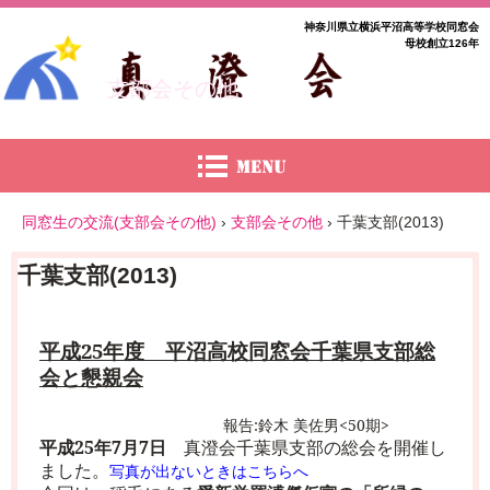
神奈川県立横浜平沼高等学校同窓会
母校創立126年
支部会その他
同窓生の交流(支部会その他)
›
支部会その他
›
千葉支部(2013)
千葉支部(2013)
平成
25
年度 平沼高校同窓会千葉県支部総
会と懇親会
報告
:
鈴木 美佐男
<50
期
>
平成
25
年
7
月
7
日
真澄会千葉県支部の総会を開催し
ました。
写真が出ないときはこちらへ