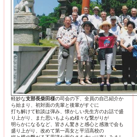
軽妙な
支部長柴田様
の司会の下、全員の自己紹介か
ら始まり、初対面の先輩と後輩がすぐに
打ち解けて歓談は弾み、懐かしい先生方のお話で盛
り上がり、また思いもよらぬ様々な繋がりが
明らかになるなど、皆さん驚きと感心と感激で会も
盛り上がり、改めて第一高女と平沼高校の