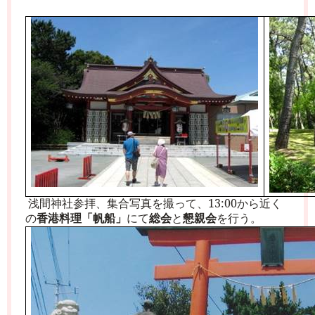
浅間神社参拝、集合写真を撮って、
13:00
から近く
の
香港料理「帆船」
にて
総会
と
懇親会
を行う。