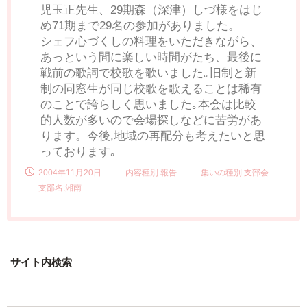
児玉正先生、29期森（深津）しづ様をはじ
め71期まで29名の参加がありました。
シェフ心づくしの料理をいただきながら、
あっという間に楽しい時間がたち、最後に
戦前の歌詞で校歌を歌いました｡旧制と新
制の同窓生が同じ校歌を歌えることは稀有
のことで誇らしく思いました｡本会は比較
的人数が多いので会場探しなどに苦労があ
ります。今後,地域の再配分も考えたいと思
っております｡
2004年11月20日
内容種別:報告
集いの種別:支部会
支部名:湘南
サイト内検索