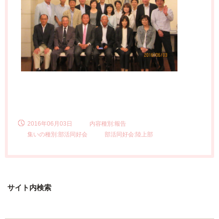
2016年06月03日
内容種別:報告
集いの種別:部活同好会
部活同好会:陸上部
サイト内検索