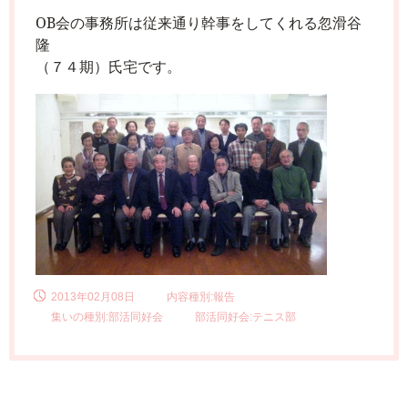
OB
会の事務所は従来通り幹事をしてくれる忽滑谷
隆
（７４期）氏宅です。
2013年02月08日
内容種別:報告
集いの種別:部活同好会
部活同好会:テニス部