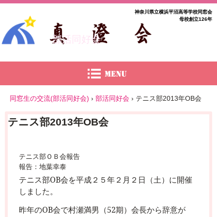
神奈川県立横浜平沼高等学校同窓会
母校創立126年
部活同好会
同窓生の交流(部活同好会)
›
部活同好会
›
テニス部2013年OB会
テニス部2013年OB会
テニス部ＯＢ会報告
報告：地葉幸泰
テニス部
OB
会を平成２５年２月２日（土）に開催
しました。
昨年の
OB
会で村瀬満男（
52
期）会長から辞意が