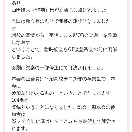
あり、
山田隆夫（
58
期）氏が新会長に選ばれました。
今回は新会長のもとで開催の運びとなりました
が、
諸般の事情から「平沼テニス部
OB
会会則」を整備
しなおす
ということで、臨時総会を
OB
会懇親会の前に開催
しました。
会則は試案の一部修正にて可決されました。
本会の正会員は平沼高校テニス部の卒業生で、本
会に
参加意思のあるもの、ということでとりあえず
104
名が
登録ということになりました。総会、懇親会の参
加者は
22
人で会則に基づいてこれからも継続して運営さ
れます。