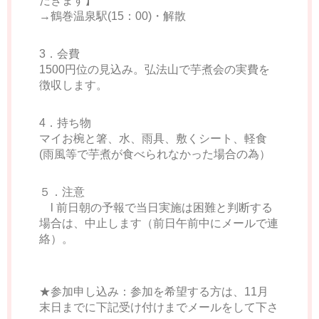
だきます】
→鶴巻温泉駅(15：00)・解散
3．会費
1500円位の見込み。弘法山で芋煮会の実費を
徴収します。
4．持ち物
マイお椀と箸、水、雨具、敷くシート、軽食
(雨風等で芋煮が食べられなかった場合の為）
５．注意
l 前日朝の予報で当日実施は困難と判断する
場合は、中止します（前日午前中にメールで連
絡）。
★参加申し込み：参加を希望する方は、11月
末日までに下記受け付けまでメールをして下さ