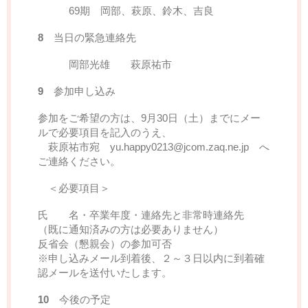
69期 岡部、萩原、鈴木、吉良
8
当日の緊急連絡先
岡部光雄 萩原祐市
9
参加申し込み
参加をご希望の方は、9月30日（土）までにメー
ルで必要項目を記入のうえ、
萩原祐市宛 yu.happy0213@jcom.zaq.ne.jp へ
ご連絡ください。
＜必要項目＞
氏 名・卒業年度・連絡先と非常時連絡先
（既に通知済みの方は必要ありません）
反省会（懇親会）の参加可否
※申し込みメール到着後、２～３日以内に到着確
認メールを送付いたします。
10
今後の予定