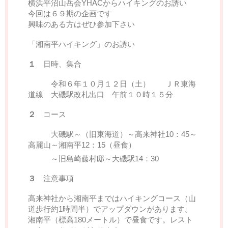
横浜平沼山岳会YHACからハイキングのお誘い
今回は６９期の企画です
興味のある方はぜひ参加下さい
「湘南平ハイキング」のお誘い
１
日時、集合
令和６年１０月１２日（土） ＪＲ東海
道線 大磯駅改札出口 午前１０時１５分
２
コース
大磯駅～（旧東海道）～高来神社10：45～
高麗山～湘南平12：15（昼食）
～旧島崎藤村邸～大磯駅14：30
３
注意事項
高来神社から湘南平まではハイキングコース（山
道歩行約1時間半）でアップダウンがあります。
湘南平（標高180メートル）で昼食です。レスト