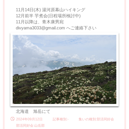
11月14日(木) 湯河原幕山ハイキング
12月前半 芋煮会(日程場所検討中)
11月以降は、青木康男宛
divyama3033@gmail.com へご連絡下さい
北海道 旭岳にて
2024年09月12日
記事種別:-
集いの種別:部活同好会
部活同好会:山岳部