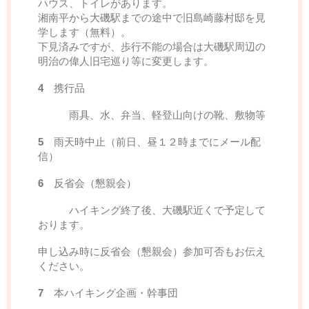
ハウス、トイレがあります。
湘南平から大磯駅までの途中で旧島崎藤村邸を見
学します（無料）。
下見済みですが、歩行不能の場合は大磯駅周辺の
明治の偉人旧宅巡り等に変更します。
4
携行品
雨具、水、弁当、軽登山向けの靴、敷物等
5
雨天時中止（前日、昼１２時までにメール配
信）
6
反省会（懇親会）
ハイキング終了後、大磯駅近くで予定して
おります。
申し込み時に反省会（懇親会）参加可否もお伝え
ください。
7
本ハイキング企画・幹事団