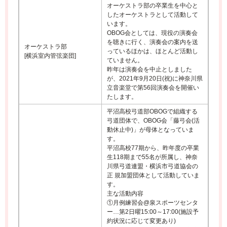
オーケストラ部の卒業生を中心と
したオーケストラとして活動して
います。
OBOG会としては、現役の演奏会
を聴きに行く、演奏会の案内を送
オーケストラ部
っているほかは、ほとんど活動し
[横浜室内管弦楽団]
ていません。
昨年は演奏会を中止としました
が、2021年9月20日(祝)に神奈川県
立音楽堂で第56回演奏会を開催い
たします。
平沼高校弓道部OBOGで組織する
弓道団体で、OBOG会「藤弓会(活
動休止中)」が母体となっていま
す。
平沼高校77期から、昨年度の卒業
生118期まで55名が所属し、神奈
川県弓道連盟・横浜市弓道協会の
正 規加盟団体として活動していま
す。
主な活動内容
①月例練習会@泉スポーツセンタ
ー…第2日曜15:00～17:00(施設予
約状況に応じて変更あり)