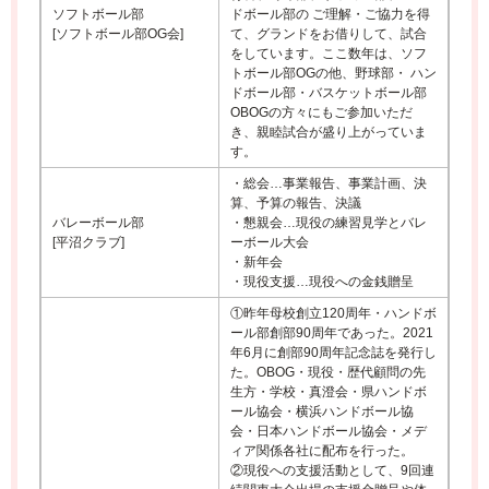
ソフトボール部
ドボール部の ご理解・ご協力を得
[ソフトボール部OG会]
て、グランドをお借りして、試合
をしています。ここ数年は、ソフ
トボール部OGの他、野球部・ ハン
ドボール部・バスケットボール部
OBOGの方々にもご参加いただ
き、親睦試合が盛り上がっていま
す。
・総会…事業報告、事業計画、決
算、予算の報告、決議
バレーボール部
・懇親会…現役の練習見学とバレ
[平沼クラブ]
ーボール大会
・新年会
・現役支援…現役への金銭贈呈
①昨年母校創立120周年・ハンドボ
ール部創部90周年であった。2021
年6月に創部90周年記念誌を発行し
た。OBOG・現役・歴代顧問の先
生方・学校・真澄会・県ハンドボ
ール協会・横浜ハンドボール協
会・日本ハンドボール協会・メデ
ィア関係各社に配布を行った。
②現役への支援活動として、9回連