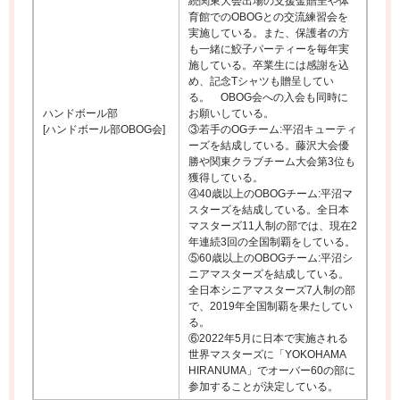
続関東大会出場の支援金贈呈や体
育館でのOBOGとの交流練習会を
実施している。また、保護者の方
も一緒に鮫子パーティーを毎年実
施している。卒業生には感謝を込
め、記念Tシャツも贈呈してい
る。 OBOG会への入会も同時に
ハンドボール部
お願いしている。
[ハンドボール部OBOG会]
③若手のOGチーム:平沼キューティ
ーズを結成している。藤沢大会優
勝や関東クラブチーム大会第3位も
獲得している。
④40歳以上のOBOGチーム:平沼マ
スターズを結成している。全日本
マスターズ11人制の部では、現在2
年連続3回の全国制覇をしている。
⑤60歳以上のOBOGチーム:平沼シ
ニアマスターズを結成している。
全日本シニアマスターズ7人制の部
で、2019年全国制覇を果たしてい
る。
⑥2022年5月に日本で実施される
世界マスターズに「YOKOHAMA
HIRANUMA」でオーバー60の部に
参加することが決定している。