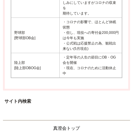
しみにしていますがコロナの収束
を
期待しています。
・コロナの影響で、ほとんど休眠
状態
野球部
・但し、現役への寄付金200,000円
[野球部OB会]
は今年も実施
・公式戦は応援禁止の為、観戦出
来ない(5月現在)
・定年等の人生の節目にOB・OG
陸上部
会を開催
[陸上部OBOG会]
・現在、コロナのために活動休止
中
サイト内検索
真澄会トップ