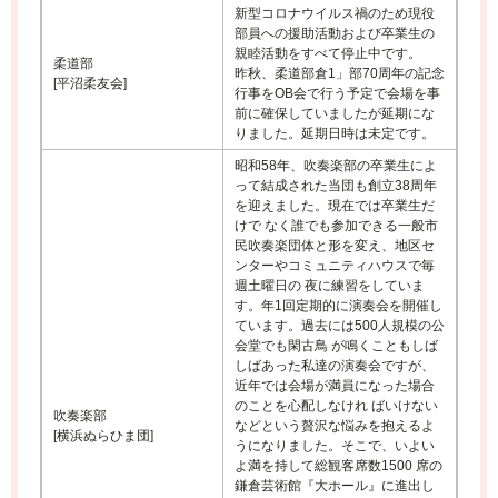
新型コロナウイルス禍のため現役
部員への援助活動および卒業生の
親睦活動をすべて停止中です。
柔道部
昨秋、柔道部倉1」部70周年の記念
[平沼柔友会]
行事をOB会で行う予定で会場を事
前に確保していましたが延期にな
りました。延期日時は未定です。
昭和58年、吹奏楽部の卒業生によ
って結成された当団も創立38周年
を迎えました。現在では卒業生だ
けで なく誰でも参加できる一般市
民吹奏楽団体と形を変え、地区セ
ンターやコミュニティハウスで毎
週土曜日の 夜に練習をしていま
す。年1回定期的に演奏会を開催し
ています。過去には500人規模の公
会堂でも閑古鳥 が鳴くこともしば
しばあった私達の演奏会ですが、
近年では会場が満員になった場合
のことを心配しなけれ ばいけない
吹奏楽部
などという贅沢な悩みを抱えるよ
[横浜ぬらひま団]
うになりました。そこで、いよい
よ満を持して総観客席数1500 席の
鎌倉芸術館『大ホール』に進出し