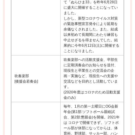
て「ぬらひま33」を昨年6月28日
に盛大に開催することになってい
ました。
しかし、新型コロナウイルス対策
の緊急事態宣言発令により延期を
余儀なくされました。また、結成
以来初めて長期間にわたり練習も
中止せざるを得ませんでした。結
果的に今年6月12日(土)に開催する
ことになりました。
吹奏楽部への活動支援金、卒部生
に定期演奏会のお知らせを送付、
現役生と卒業生との交流会の企
吹奏楽部
画・実施など、現役生への支援や
[後援会若奏会]
交流などを目的とし活動していま
す。
(2020年度はコロナのため活動支援
金のみ)
毎年、1月の第一土曜日にOG会新
年会(第1部:ソフトボール親睦試
合、第2部:懇親会)を開催。2021年
は コロナで開催できず。ソフトボ
ール部が休部になってからは、体
育科、野球部、サッカー部、ハン