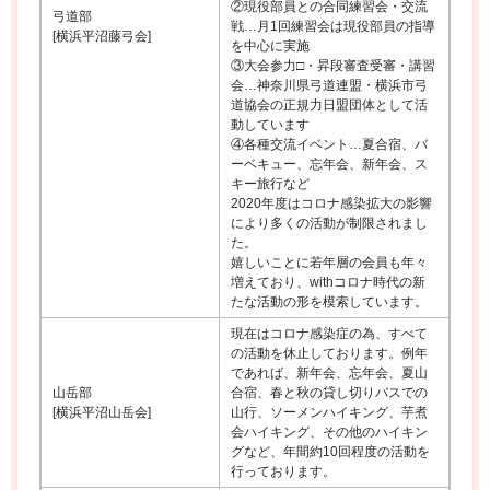
②現役部員との合同練習会・交流
弓道部
戦…月1回練習会は現役部員の指導
[横浜平沼藤弓会]
を中心に実施
③大会参力□・昇段審査受審・講習
会…神奈川県弓道連盟・横浜市弓
道協会の正規力日盟団体として活
動しています
④各種交流イベント…夏合宿、バ
ーベキュー、忘年会、新年会、ス
キー旅行など
2020年度はコロナ感染拡大の影響
により多くの活動が制限されまし
た。
嬉しいことに若年層の会員も年々
増えており、withコロナ時代の新
たな活動の形を模索しています。
現在はコロナ感染症の為、すべて
の活動を休止しております。例年
であれば、新年会、忘年会、夏山
山岳部
合宿、春と秋の貸し切りバスでの
[横浜平沼山岳会]
山行、ソーメンハイキング、芋煮
会ハイキング、その他のハイキン
グなど、年間約10回程度の活動を
行っております。