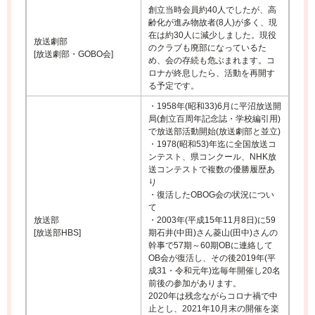
創立当時会員約40人でしたが、高
齢化が進み物故者(8人)が多く、現
在は約30人に減少しました。現役
放送劇部
のクラブも廃部になっているた
[放送劇部・GOBO会]
め、会の存続も危ぶまれます。コ
ロナが終息したら、活動を再開す
る予定です。
・1958年(昭和33)6月に平沼放送開
局(創立百周年記念誌・学校編引用)
で放送部活動開始(放送劇部と並立)
・1978(昭和53)年迄に全国放送コ
ンテスト、県コンクール、NHK放
送コンテストで複数の優勝履歴あ
り
・復活したOBOG会の状況につい
て
放送部
・2003年(平成15年11月8日)に59
[放送部HBS]
期石井(中田)さん菱山(田中)さんの
幹事で57期～60期OBに連絡して
OB会が復活し、その後2019年(平
成31・令和元年)迄毎年開催し20名
前後の参加があります。
2020年は残念ながらコロナ禍で中
止とし、2021年10月末の開催を楽