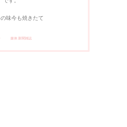
）です。
年の味今も焼きたて
告
媒体:新聞雑誌