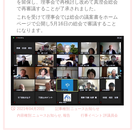
を留保し、理事会で再検討し改めて真澄会総会
で再審議することが了承されました。
これを受けて理事会では総会の議案書をホーム
ページで公開し5月16日の総会で審議すること
になります。
2021年04月20日
記事種別:ニュースお知らせ
内容種別:ニュースお知らせ, 報告
行事イベント:評議員会