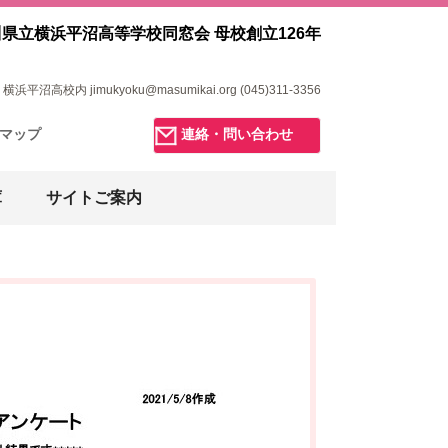
県立横浜平沼高等学校同窓会 母校創立126年
浜平沼高校内 jimukyoku@masumikai.org (045)311-3356
マップ
連絡・問い合わせ
庫
サイトご案内