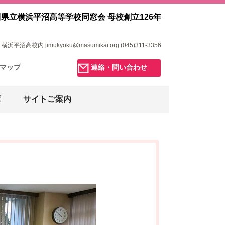
県立横浜平沼高等学校同窓会 母校創立126年
浜平沼高校内 jimukyoku@masumikai.org (045)311-3356
マップ
連絡・問い合わせ
庫
サイトご案内