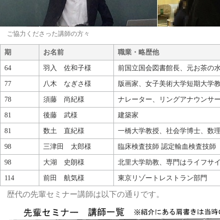
ご協力くださった講師の方々
期
お名前
職業・略歴他
64
羽入 佐和子様
前国立国会図書館長、元お茶の
77
八木 なぎさ様
版画家、女子美術大学短期大学
78
須藤 尚紀様
ナレーター、リングアナウンサ
81
後藤 武様
建築家
81
数土 直紀様
一橋大学教授、社会学博士、数
98
三津田 太郎様
臨床検査技師 認定輸血検査技師
98
大湖 史朗様
北里大学助教、専門はライフサイ
114
前田 航気様
東京リゾートレストラン部門
歴代の先輩セミナー講師は以下の通りです。