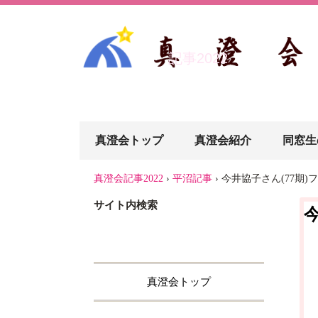
記事2022
真澄会トップ
真澄会紹介
同窓生
真澄会記事2022
›
平沼記事
›
今井協子さん(77期)
サイト内検索
今
真澄会トップ