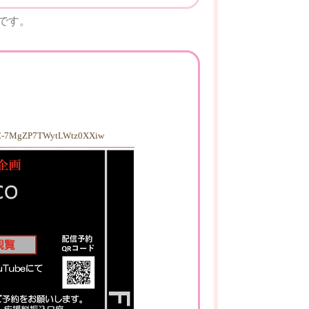
せです。
C-7MgZP7TWytLWtz0XXiw