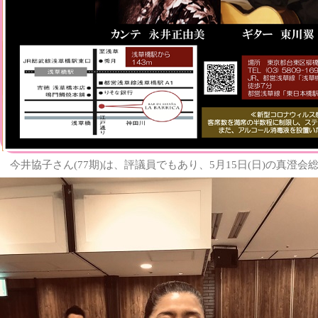
今井協子さん(77期)は、評議員でもあり、5月15日(日)の真