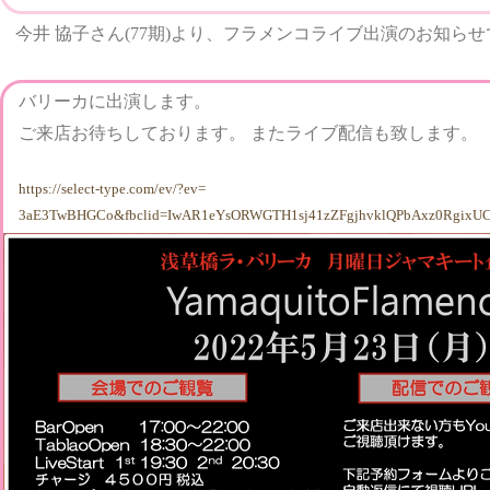
今井 協子さん(77期)より、フラメンコライブ出演のお知ら
バリーカに出演します。
ご来店お待ちしております。 またライブ配信も致します。
https://select-type.com/ev/?ev=
3aE3TwBHGCo&fbclid=IwAR1eYsORWGTH1sj41zZFgjhvklQPbAxz0RgixU