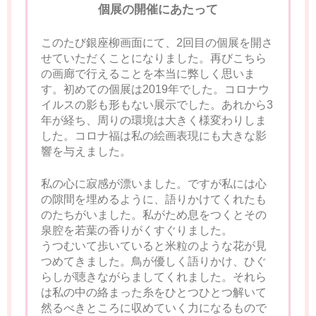
個展の開催にあたって
このたび銀座柳画面にて、2回目の個展を開さ
せていただくことになりました。再びこちら
の画廊で行えることを本当に弊しく思いま
す。初めての個展は2019年でした。コロナウ
イルスの影も形もない展示でした。あれから3
年が経ち、周りの環境は大きく様変わりしま
した。コロナ福は私の絵画表現にも大きな影
響を与えました。
私の心に寂感が漂いました。ですが私には心
の隙間を埋めるように、語りかけてくれたも
のたちがいました。私がため息をつくとその
泉腔を若葉の香りがくすぐりました。
うつむいて歩いていると米粒のような花が見
つめてきました。鳥が優しく語りかけ、ひぐ
らしが聴きながらましてくれました。それら
は私の中の絡まった糸をひとつひとつ解いて
然るべきところに収めていく力になるもので