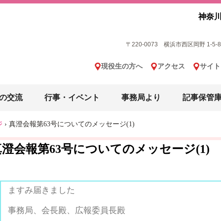
神奈川
〒220-0073 横浜市西区岡野 1-5-8 横
現役生の方へ
アクセス
サイト
の交流
行事・イベント
事務局より
記事保管
ジ
›
真澄会報第63号についてのメッセージ(1)
真澄会報第63号についてのメッセージ(1)
ますみ届きました
事務局、会長殿、広報委員長殿