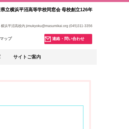
県立横浜平沼高等学校同窓会 母校創立126年
浜平沼高校内 jimukyoku@masumikai.org (045)311-3356
マップ
連絡・問い合わせ
庫
サイトご案内