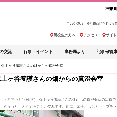
神奈川
〒220-0073 横浜市西区岡野 1-5-8 横
現役生の方へ
アクセス
サイト
の交流
行事・イベント
事務局より
記事保管
保土ヶ谷養護さんの畑からの真澄会室
保土ヶ谷養護さんの畑からの真澄会室
2021年07月13日(火)、保土ヶ谷養護さんの畑からの真澄会室の写真
きゅうり、とうもろこしが立派です。他に、茄子、ししとう、プチ