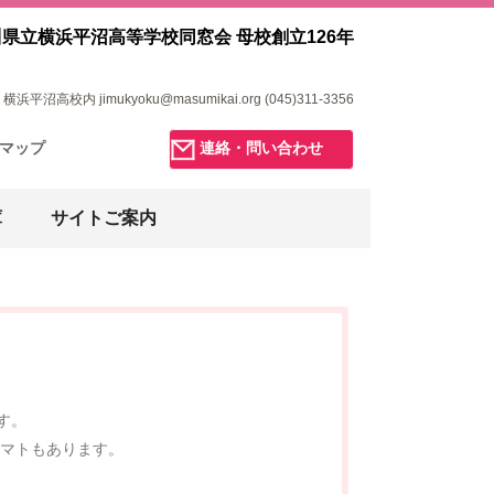
県立横浜平沼高等学校同窓会 母校創立126年
浜平沼高校内 jimukyoku@masumikai.org (045)311-3356
マップ
連絡・問い合わせ
庫
サイトご案内
です。
トマトもあります。