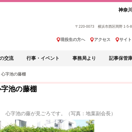
神奈川
〒220-0073 横浜市西区岡野 1-5-8 横
現役生の方へ
アクセス
サイト
の交流
行事・イベント
事務局より
記事保管
心字池の藤棚
心字池の藤棚
心字池の藤が見ごろです。（写真：地葉副会長）