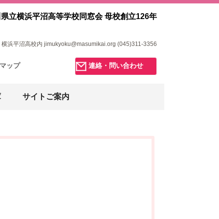
県立横浜平沼高等学校同窓会 母校創立126年
浜平沼高校内 jimukyoku@masumikai.org (045)311-3356
マップ
連絡・問い合わせ
庫
サイトご案内