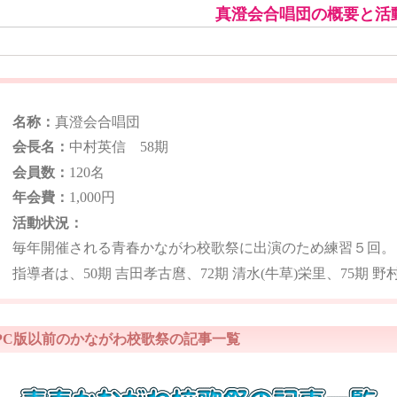
真澄会合唱団の概要と活
名称：
真澄会合唱団
会長名：
中村英信 58期
会員数：
120名
年会費：
1,000円
活動状況：
毎年開催される青春かながわ校歌祭に出演のため練習５回。
指導者は、50期 吉田孝古麿、72期 清水(牛草)栄里、75期 
PC版以前のかながわ校歌祭の記事一覧