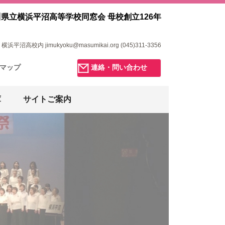
県立横浜平沼高等学校同窓会 母校創立126年
浜平沼高校内 jimukyoku@masumikai.org (045)311-3356
マップ
連絡・問い合わせ
庫
サイトご案内