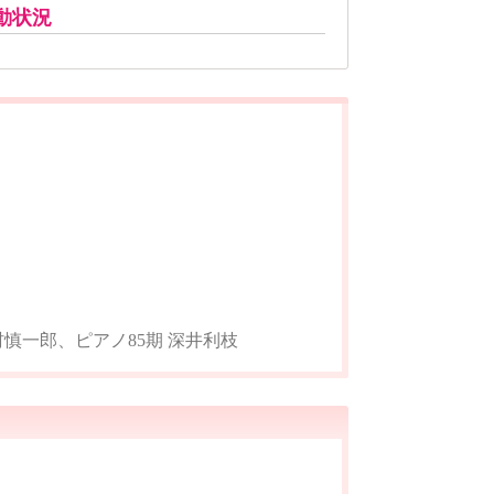
動状況
野村慎一郎、ピアノ85期 深井利枝