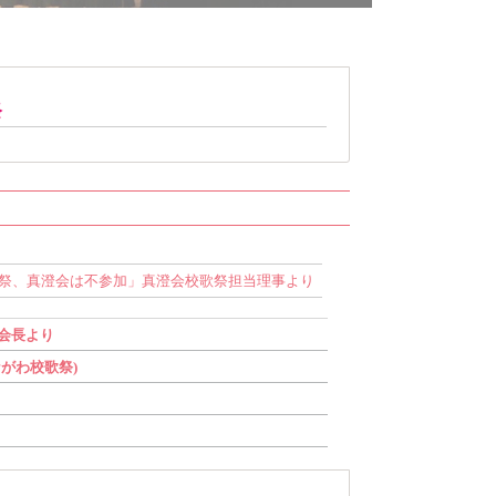
祭
歌祭、真澄会は不参加」真澄会校歌祭担当理事より
会長より
ながわ校歌祭)