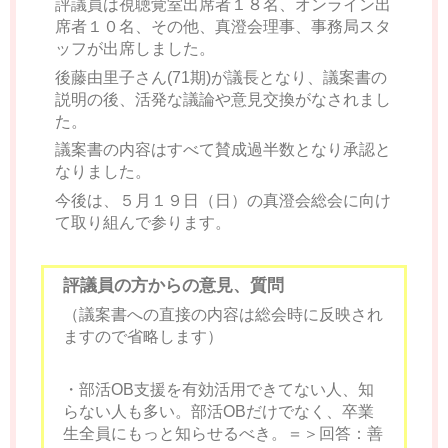
評議員は視聴覚室出席者１８名、オンライン出
席者１０名、その他、真澄会理事、事務局スタ
ッフが出席しました。
後藤由里子さん(71期)が議長となり、議案書の
説明の後、活発な議論や意見交換がなされまし
た。
議案書の内容はすべて賛成過半数となり承認と
なりました。
今後は、５月１９日（日）の真澄会総会に向け
て取り組んで参ります。
評議員の方からの意見、質問
（議案書へ
の直接の内容は総会時に反映され
ますので省略します）
・部活OB支援を有効活用できてない人、知
らない人も多い。部活OBだけでなく、卒業
生全員にもっと知らせるべき。＝＞回答：善