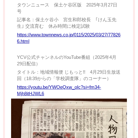
タウンニュース 保土ケ谷区版 2025年3月27日
号
記事名：保土ケ谷小 宮生和郎校長 ｢けん玉先
生｣ 交流育む 休み時間に検定試験
https://www.townnews.co.jp/0115/2025/03/27/77826
6.html
YCV公式チャンネルのYouTube番組（2025年4月
29日配信）
タイトル：地域情報便 じもっと!! 4月29日生放送
回（18:39からの「学校調査隊」のコーナー）
https://youtu.be/YWOeQxw_oIc?si=fm34-
Mjh8itHJWL6