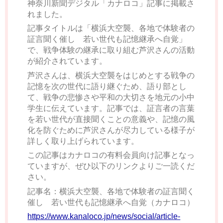
神奈川新聞デジタル「カナロコ」記事に掲載さ
れました。
記事タイトルは「横浜大空襲、各地で体験者の
証言聞く催し 若い世代も記憶継承へ自覚」
で、戦争体験の継承に取り組む芦沢さんの活動
が紹介されています。
芦沢さんは、横浜大空襲をはじめとする戦争の
記憶を次の世代に語り継ぐため、語り部とし
て、戦争の悲惨さや平和の大切さを地元の小中
学生に伝えています。記事では、証言者の言葉
を若い世代が直接聞くことの意義や、記憶の風
化を防ぐために芦沢さんが尽力している様子が
詳しく取り上げられています。
この記事はカナロコの有料会員向け記事となっ
ていますが、ぜひ以下のリンクよりご一読くだ
さい。
記事名：横浜大空襲、各地で体験者の証言聞く
催し 若い世代も記憶継承へ自覚（カナロコ）
https://www.kanaloco.jp/news/social/article-