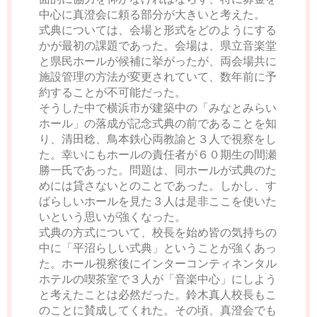
中心に真澄会に頼る部分が大きいと考えた。
式典については、会場と形式をどのようにする
かが最初の課題であった。会場は、県立音楽堂
と県民ホールが候補に挙がったが、両会場共に
施設管理の方法が変更されていて、数年前に予
約することが不可能だった。
そうした中で横浜市が建築中の「みなとみらい
ホール」の落成が記念式典の前であることを知
り、清田稔、鳥本鉄心両教諭と３人で視察をし
た。幸いにもホールの責任者が６０期生の間瀬
勝一氏であった。問題は、同ホールが式典のた
めには貸さないとのことであった。しかし、す
ばらしいホールを見た３人は是非ここを使いた
いという思いが強くなった。
式典の方式について、校長を始め皆の気持ちの
中に「平沼らしい式典」ということが強くあっ
た。ホール視察後にインターコンティネンタル
ホテルの喫茶室で３人が「音楽中心」にしよう
と考えたことは必然だった。鈴木真人校長もこ
のことに賛成してくれた。その頃、真澄会でも