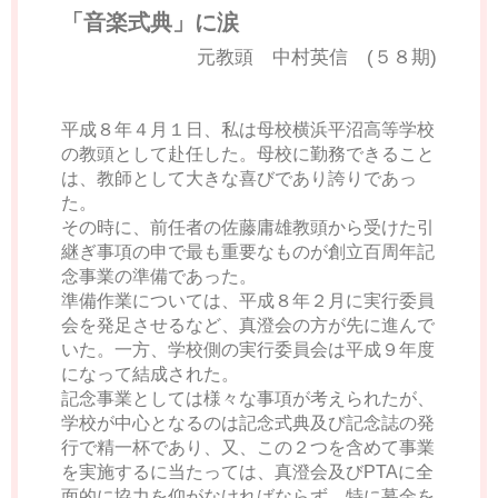
「音楽式典」に涙
元教頭 中村英信 (５８期)
平成８年４月１日、私は母校横浜平沼高等学校
の教頭として赴任した。母校に勤務できること
は、教師として大きな喜びであり誇りであっ
た。
その時に、前任者の佐藤庸雄教頭から受けた引
継ぎ事項の申で最も重要なものが創立百周年記
念事業の準備であった。
準備作業については、平成８年２月に実行委員
会を発足させるなど、真澄会の方が先に進んで
いた。一方、学校側の実行委員会は平成９年度
になって結成された。
記念事業としては様々な事項が考えられたが、
学校が中心となるのは記念式典及び記念誌の発
行で精一杯であり、又、この２つを含めて事業
を実施するに当たっては、真澄会及びPTAに全
面的に協力を仰がなければならず、特に募金を