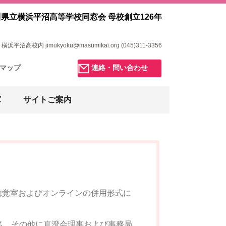
県立横浜平沼高等学校同窓会 母校創立126年
浜平沼高校内 jimukyoku@masumikai.org (045)311-3356
マップ
連絡・問い合わせ
庫
サイトご案内
第二視聴覚室およびオンラインの併用形式に
名、その他に真澄会理事および事務局